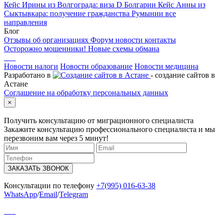
Кейс Ирины из Волгограда: виза D Болгарии
Кейс Анны из
Сыктывкара: получение гражданства Румынии
все
направления
Блог
Отзывы об организациях
Форум
новости
контакты
Осторожно мошенники! Новые схемы обмана
Новости налоги
Новости образование
Новости медицина
Разработано в
- создание сайтов в
Астане
Соглашение на обработку персональных данных
×
Получить консультацию от миграционного специалиста
Закажите консультацию профессионального специалиста и мы
перезвоним вам через 5 минут!
ЗАКАЗАТЬ ЗВОНОК
Консультации по телефону
+7(995) 016-63-38
WhatsApp
/
Email
/
Telegram