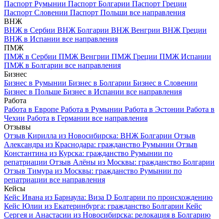
Паспорт Румынии
Паспорт Болгарии
Паспорт Греции
Паспорт Словении
Паспорт Польши
все направления
ВНЖ
ВНЖ в Сербии
ВНЖ Болгарии
ВНЖ Венгрии
ВНЖ Греции
ВНЖ в Испании
все направления
ПМЖ
ПМЖ в Сербии
ПМЖ Венгрии
ПМЖ Греции
ПМЖ Испании
ПМЖ в Болгарии
все направления
Бизнес
Бизнес в Румынии
Бизнес в Болгарии
Бизнес в Словении
Бизнес в Польше
Бизнес в Испании
все направления
Работа
Работа в Европе
Работа в Румынии
Работа в Эстонии
Работа в
Чехии
Работа в Германии
все направления
Отзывы
Отзыв Кирилла из Новосибирска: ВНЖ Болгарии
Отзыв
Александра из Краснодара: гражданство Румынии
Отзыв
Константина из Курска: гражданство Румынии по
репатриации
Отзыв Алёны из Москвы: гражданство Болгарии
Отзыв Тимура из Москвы: гражданство Румынии по
репатриации
все направления
Кейсы
Кейс Ивана из Барнаула: Виза D Болгарии по происхождению
Кейс Юлии из Екатеринбурга: гражданство Болгарии
Кейс
Сергея и Анастасии из Новосибирска: релокация в Болгарию