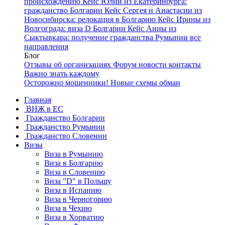
происхождению
Кейс Юлии из Екатеринбурга:
гражданство Болгарии
Кейс Сергея и Анастасии из
Новосибирска: релокация в Болгарию
Кейс Ирины из
Волгограда: виза D Болгарии
Кейс Анны из
Сыктывкара: получение гражданства Румынии
все
направления
Блог
Отзывы об организациях
Форум
новости
контакты
Важно знать каждому
Осторожно мошенники! Новые схемы обман
Главная
ВНЖ в ЕС
Гражданство Болгарии
Гражданство Румынии
Гражданство Словении
Визы
Виза в Румынию
Виза в Болгарию
Виза в Словению
Виза "D" в Польшу
Виза в Испанию
Виза в Черногорию
Виза в Чехию
Виза в Хорватию