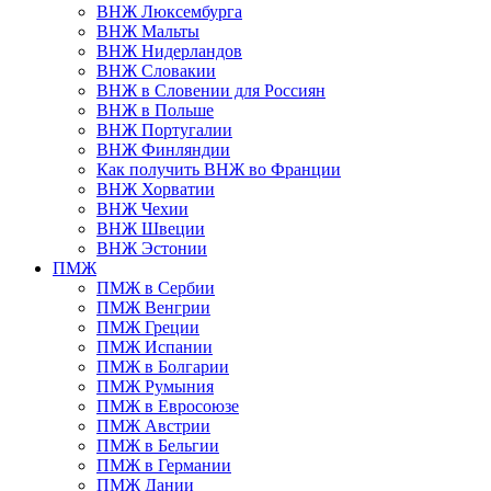
ВНЖ Люксембурга
ВНЖ Мальты
ВНЖ Нидерландов
ВНЖ Словакии
ВНЖ в Словении для Россиян
ВНЖ в Польше
ВНЖ Португалии
ВНЖ Финляндии
Как получить ВНЖ во Франции
ВНЖ Хорватии
ВНЖ Чехии
ВНЖ Швеции
ВНЖ Эстонии
ПМЖ
ПМЖ в Сербии
ПМЖ Венгрии
ПМЖ Греции
ПМЖ Испании
ПМЖ в Болгарии
ПМЖ Румыния
ПМЖ в Евросоюзе
ПМЖ Австрии
ПМЖ в Бельгии
ПМЖ в Германии
ПМЖ Дании