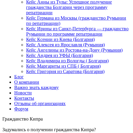
Кейс Анны из Тулы: Успешное получение
гражданства Болгарии через программу
репатриации
Кейс Германа из Москвы (гражданство Румынии
по репатриации)
Кейс Ирины из Санкт-Петербурга — гражданство
Румынии по программе репатриации
Кейс Ксении из Киева (Болгария)
Кейс Алексея из Ярославля (Румыния)
Кейс Ангелины из Ростова-на-Дону (Румыния)
Кейс Андрея из УФЫ (Болгария)
Кейс Владимира из Вологды ( Болгария)
Кейс Маргариты из СПБ ( Болгария)
Кейс Григория из Саратова (Болгария)
Блог
О компании
Важно знать каждому
Новости
Контакты
Отзывы об организациях
Форум
Гражданство Кипра
Задумались о получении гражданства Кипра?