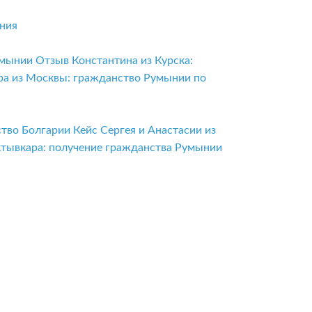
ения
умынии
Отзыв Константина из Курска:
ра из Москвы: гражданство Румынии по
ство Болгарии
Кейс Сергея и Анастасии из
ктывкара: получение гражданства Румынии