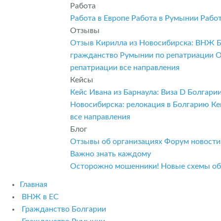
Работа
Работа в Европе
Работа в Румынии
Рабо
Отзывы
Отзыв Кирилла из Новосибирска: ВНЖ 
гражданство Румынии по репатриации
О
репатриации
все направления
Кейсы
Кейс Ивана из Барнаула: Виза D Болгар
Новосибирска: релокация в Болгарию
Ке
все направления
Блог
Отзывы об организациях
Форум
новост
Важно знать каждому
Осторожно мошенники! Новые схемы о
Главная
ВНЖ в ЕС
Гражданство Болгарии