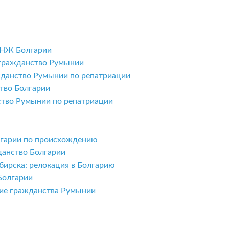
ВНЖ Болгарии
 гражданство Румынии
жданство Румынии по репатриации
тво Болгарии
ство Румынии по репатриации
олгарии по происхождению
данство Болгарии
бирска: релокация в Болгарию
Болгарии
ние гражданства Румынии