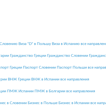
 Словению
Виза "D" в Польшу
Виза в Испанию
все направлен
гарии
Гражданство Греции
Гражданство Словении
Граждан
спорт Греции
Паспорт Словении
Паспорт Польши
все напра
грии
ВНЖ Греции
ВНЖ в Испании
все направления
ции
ПМЖ Испании
ПМЖ в Болгарии
все направления
нес в Словении
Бизнес в Польше
Бизнес в Испании
все напр