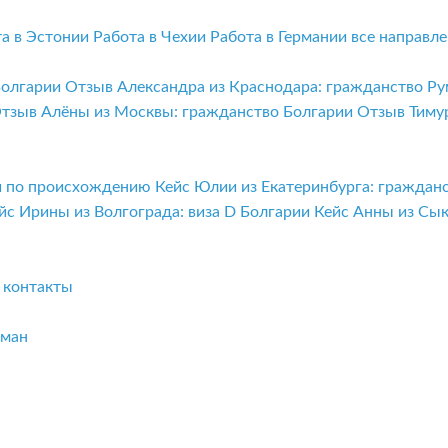
та в Эстонии
Работа в Чехии
Работа в Германии
все направл
Болгарии
Отзыв Александра из Краснодара: гражданство Р
тзыв Алёны из Москвы: гражданство Болгарии
Отзыв Тиму
ии по происхождению
Кейс Юлии из Екатеринбурга: граждан
йс Ирины из Волгограда: виза D Болгарии
Кейс Анны из Сы
и
контакты
бман