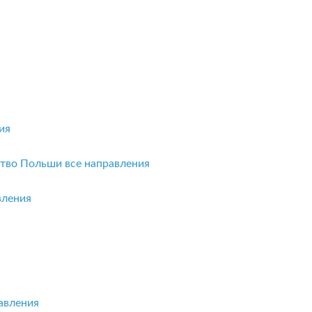
ия
ство Польши
все направления
вления
авления