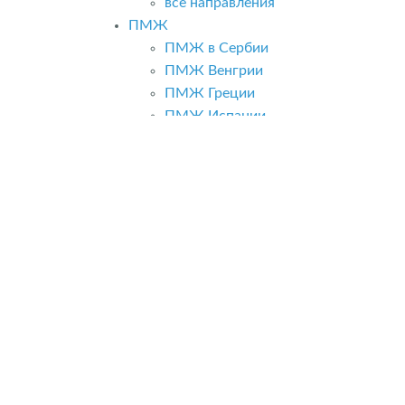
все направления
ПМЖ
ПМЖ в Сербии
ПМЖ Венгрии
ПМЖ Греции
ПМЖ Испании
ПМЖ в Болгарии
все направления
Бизнес
Бизнес в Румынии
Бизнес в Болгарии
Бизнес в Словении
Бизнес в Польше
Бизнес в Испании
все направления
Работа
Работа в Европе
Работа в Румынии