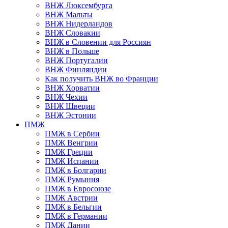
ВНЖ Люксембурга
ВНЖ Мальты
ВНЖ Нидерландов
ВНЖ Словакии
ВНЖ в Словении для Россиян
ВНЖ в Польше
ВНЖ Португалии
ВНЖ Финляндии
Как получить ВНЖ во Франции
ВНЖ Хорватии
ВНЖ Чехии
ВНЖ Швеции
ВНЖ Эстонии
ПМЖ
ПМЖ в Сербии
ПМЖ Венгрии
ПМЖ Греции
ПМЖ Испании
ПМЖ в Болгарии
ПМЖ Румыния
ПМЖ в Евросоюзе
ПМЖ Австрии
ПМЖ в Бельгии
ПМЖ в Германии
ПМЖ Дании