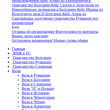
происхождению
Кейс Юлии из Екатеринбурга:
гражданство Болгарии
Кейс Сергея и Анастасии из
Новосибирска: релокация в Болгарию
Кейс Ирины из
Волгограда: виза D Болгарии
Кейс Анны из
Сыктывкара: получение гражданства Румынии
все
направления
Блог
Отзывы об организациях
Форум
новости
контакты
Важно знать каждому
Осторожно мошенники! Новые схемы обман
Главная
ВНЖ в ЕС
Гражданство Болгарии
Гражданство Румынии
Гражданство Словении
Визы
Виза в Румынию
Виза в Болгарию
Виза в Словению
Виза "D" в Польшу
Виза в Испанию
Виза в Черногорию
Виза в Чехию
Виза в Хорватию