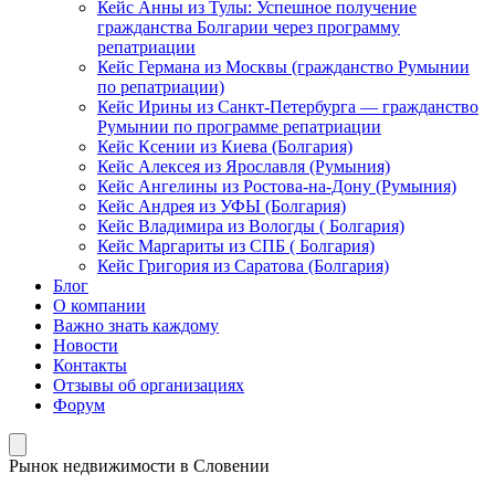
Кейс Анны из Тулы: Успешное получение
гражданства Болгарии через программу
репатриации
Кейс Германа из Москвы (гражданство Румынии
по репатриации)
Кейс Ирины из Санкт-Петербурга — гражданство
Румынии по программе репатриации
Кейс Ксении из Киева (Болгария)
Кейс Алексея из Ярославля (Румыния)
Кейс Ангелины из Ростова-на-Дону (Румыния)
Кейс Андрея из УФЫ (Болгария)
Кейс Владимира из Вологды ( Болгария)
Кейс Маргариты из СПБ ( Болгария)
Кейс Григория из Саратова (Болгария)
Блог
О компании
Важно знать каждому
Новости
Контакты
Отзывы об организациях
Форум
Рынок недвижимости в Словении