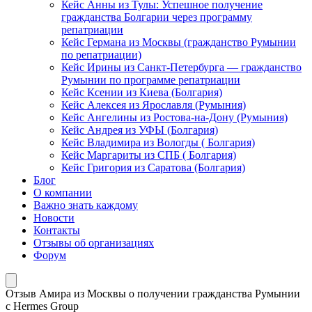
Кейс Анны из Тулы: Успешное получение
гражданства Болгарии через программу
репатриации
Кейс Германа из Москвы (гражданство Румынии
по репатриации)
Кейс Ирины из Санкт-Петербурга — гражданство
Румынии по программе репатриации
Кейс Ксении из Киева (Болгария)
Кейс Алексея из Ярославля (Румыния)
Кейс Ангелины из Ростова-на-Дону (Румыния)
Кейс Андрея из УФЫ (Болгария)
Кейс Владимира из Вологды ( Болгария)
Кейс Маргариты из СПБ ( Болгария)
Кейс Григория из Саратова (Болгария)
Блог
О компании
Важно знать каждому
Новости
Контакты
Отзывы об организациях
Форум
Отзыв Амира из Москвы о получении гражданства Румынии
с Hermes Group