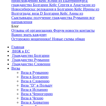
происхождению
Кейс Юлии из Екатеринбурга:
гражданство Болгарии
Кейс Сергея и Анастасии из
Новосибирска: релокация в Болгарию
Кейс Ирины из
Волгограда: виза D Болгарии
Кейс Анны из
Сыктывкара: получение гражданства Румынии
все
направления
Блог
Отзывы об организациях
Форум
новости
контакты
Важно знать каждому
Осторожно мошенники! Новые схемы обман
Главная
ВНЖ в ЕС
Гражданство Болгарии
Гражданство Румынии
Гражданство Словении
Визы
Виза в Румынию
Виза в Болгарию
Виза в Словению
Виза "D" в Польшу
Виза в Испанию
Виза в Черногорию
Виза в Чехию
Виза в Хорватию