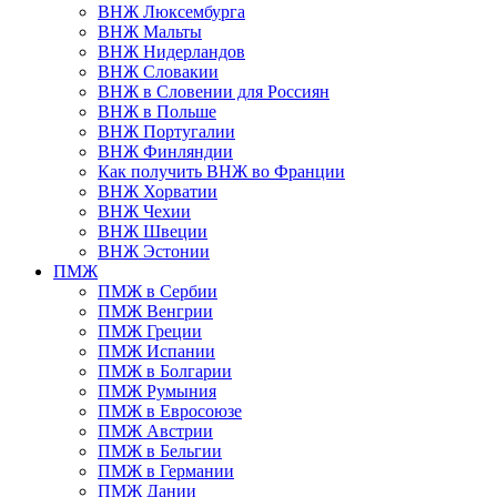
ВНЖ Люксембурга
ВНЖ Мальты
ВНЖ Нидерландов
ВНЖ Словакии
ВНЖ в Словении для Россиян
ВНЖ в Польше
ВНЖ Португалии
ВНЖ Финляндии
Как получить ВНЖ во Франции
ВНЖ Хорватии
ВНЖ Чехии
ВНЖ Швеции
ВНЖ Эстонии
ПМЖ
ПМЖ в Сербии
ПМЖ Венгрии
ПМЖ Греции
ПМЖ Испании
ПМЖ в Болгарии
ПМЖ Румыния
ПМЖ в Евросоюзе
ПМЖ Австрии
ПМЖ в Бельгии
ПМЖ в Германии
ПМЖ Дании