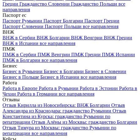
Греции
Гражданство Словении
Гражданство Польши
все
направления
Паспорт ес
Паспорт Румынии
Паспорт Болгарии
Паспорт Греции
Паспорт Словении
Паспорт Польши
все направления
ВНЖ
ВНЖ в Сербии
ВНЖ Болгарии
ВНЖ Венгрии
ВНЖ Греции
ВНЖ в Испании
все направления
ПМЖ
ПМЖ в Сербии
ПМЖ Венгрии
ПМЖ Греции
ПМЖ Испании
ПМЖ в Болгарии
все направления
Бизнес
Бизнес в Румынии
Бизнес в Болгарии
Бизнес в Словении
Бизнес в Польше
Бизнес в Испании
все направления
Работа
Работа в Европе
Работа в Румынии
Работа в Эстонии
Работа в
Чехии
Работа в Германии
все направления
Отзывы
Отзыв Кирилла из Новосибирска: ВНЖ Болгарии
Отзыв
Александра из Краснодара: гражданство Румынии
Отзыв
Константина из Курска: гражданство Румынии по
репатриации
Отзыв Алёны из Москвы: гражданство Болгарии
Отзыв Тимура из Москвы: гражданство Румынии по
репатриации
все направления
Кейсы