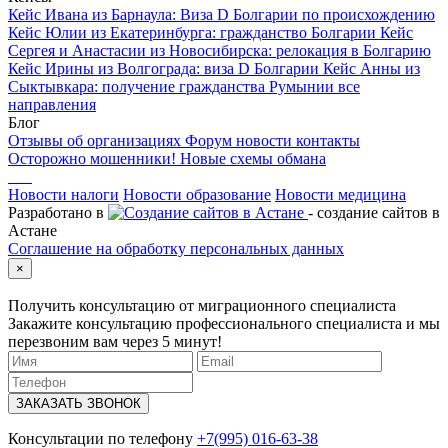
Кейс Ивана из Барнаула: Виза D Болгарии по происхождению
Кейс Юлии из Екатеринбурга: гражданство Болгарии
Кейс
Сергея и Анастасии из Новосибирска: релокация в Болгарию
Кейс Ирины из Волгограда: виза D Болгарии
Кейс Анны из
Сыктывкара: получение гражданства Румынии
все
направления
Блог
Отзывы об организациях
Форум
новости
контакты
Осторожно мошенники! Новые схемы обмана
Новости налоги
Новости образование
Новости медицина
Разработано в
- создание сайтов в
Астане
Соглашение на обработку персональных данных
×
Получить консультацию от миграционного специалиста
Закажите консультацию профессионального специалиста и мы
перезвоним вам через 5 минут!
ЗАКАЗАТЬ ЗВОНОК
Консультации по телефону
+7(995) 016-63-38