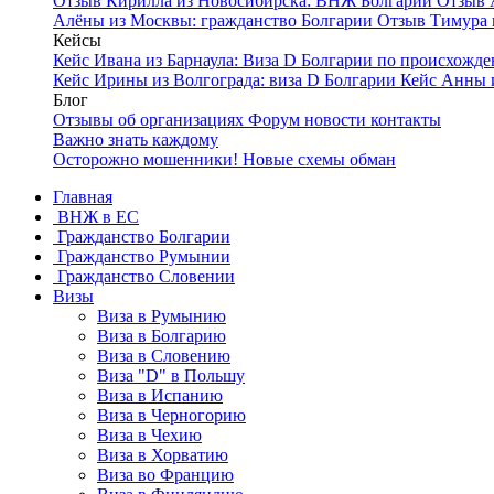
Отзыв Кирилла из Новосибирска: ВНЖ Болгарии
Отзыв 
Алёны из Москвы: гражданство Болгарии
Отзыв Тимура 
Кейсы
Кейс Ивана из Барнаула: Виза D Болгарии по происхож
Кейс Ирины из Волгограда: виза D Болгарии
Кейс Анны 
Блог
Отзывы об организациях
Форум
новости
контакты
Важно знать каждому
Осторожно мошенники! Новые схемы обман
Главная
ВНЖ в ЕС
Гражданство Болгарии
Гражданство Румынии
Гражданство Словении
Визы
Виза в Румынию
Виза в Болгарию
Виза в Словению
Виза "D" в Польшу
Виза в Испанию
Виза в Черногорию
Виза в Чехию
Виза в Хорватию
Виза во Францию