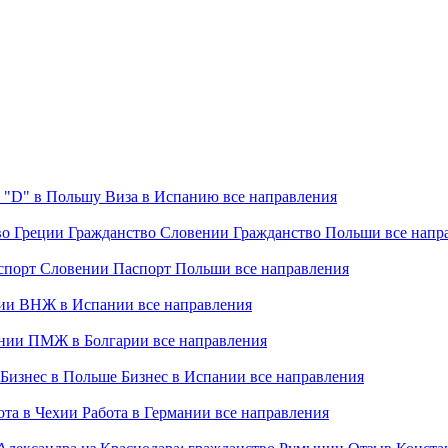
 "D" в Польшу
Виза в Испанию
все направления
во Греции
Гражданство Словении
Гражданство Польши
все напр
спорт Словении
Паспорт Польши
все направления
ии
ВНЖ в Испании
все направления
нии
ПМЖ в Болгарии
все направления
Бизнес в Польше
Бизнес в Испании
все направления
ота в Чехии
Работа в Германии
все направления