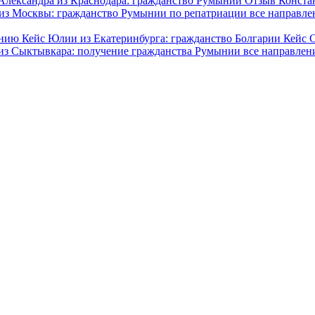
Александра из Краснодара: гражданство Румынии
Отзыв Конста
из Москвы: гражданство Румынии по репатриации
все направле
дению
Кейс Юлии из Екатеринбурга: гражданство Болгарии
Кейс 
из Сыктывкара: получение гражданства Румынии
все направлен