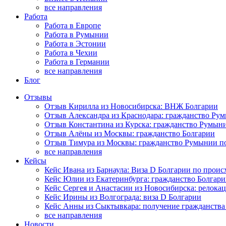
все направления
Работа
Работа в Европе
Работа в Румынии
Работа в Эстонии
Работа в Чехии
Работа в Германии
все направления
Блог
Отзывы
Отзыв Кирилла из Новосибирска: ВНЖ Болгарии
Отзыв Александра из Краснодара: гражданство Ру
Отзыв Константина из Курска: гражданство Румын
Отзыв Алёны из Москвы: гражданство Болгарии
Отзыв Тимура из Москвы: гражданство Румынии п
все направления
Кейсы
Кейс Ивана из Барнаула: Виза D Болгарии по прои
Кейс Юлии из Екатеринбурга: гражданство Болгар
Кейс Сергея и Анастасии из Новосибирска: релока
Кейс Ирины из Волгограда: виза D Болгарии
Кейс Анны из Сыктывкара: получение гражданств
все направления
Новости