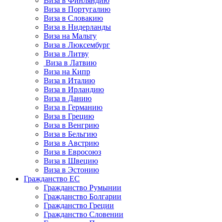
Виза в Финляндию
Виза в Португалию
Виза в Словакию
Виза в Нидерланды
Виза на Мальту
Виза в Люксембург
Виза в Литву
Виза в Латвию
Виза на Кипр
Виза в Италию
Виза в Ирландию
Виза в Данию
Виза в Германию
Виза в Грецию
Виза в Венгрию
Виза в Бельгию
Виза в Австрию
Виза в Евросоюз
Виза в Швецию
Виза в Эстонию
Гражданство ЕС
Гражданство Румынии
Гражданство Болгарии
Гражданство Греции
Гражданство Словении