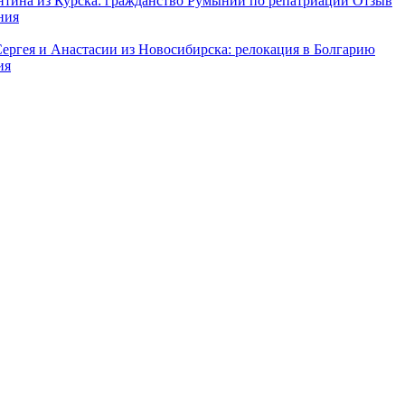
нтина из Курска: гражданство Румынии по репатриации
Отзыв
ния
Сергея и Анастасии из Новосибирска: релокация в Болгарию
ия