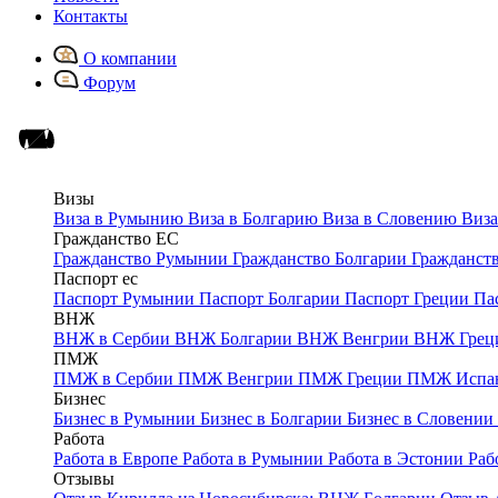
Контакты
О компании
Форум
Визы
Виза в Румынию
Виза в Болгарию
Виза в Словению
Виза
Гражданство ЕС
Гражданство Румынии
Гражданство Болгарии
Гражданст
Паспорт ес
Паспорт Румынии
Паспорт Болгарии
Паспорт Греции
Па
ВНЖ
ВНЖ в Сербии
ВНЖ Болгарии
ВНЖ Венгрии
ВНЖ Грец
ПМЖ
ПМЖ в Сербии
ПМЖ Венгрии
ПМЖ Греции
ПМЖ Испа
Бизнес
Бизнес в Румынии
Бизнес в Болгарии
Бизнес в Словении
Работа
Работа в Европе
Работа в Румынии
Работа в Эстонии
Раб
Отзывы