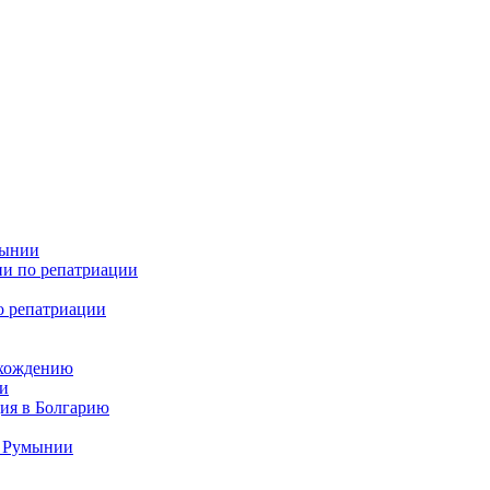
мынии
ии по репатриации
о репатриации
схождению
ии
ция в Болгарию
а Румынии