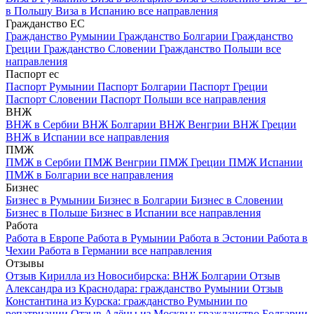
в Польшу
Виза в Испанию
все направления
Гражданство ЕС
Гражданство Румынии
Гражданство Болгарии
Гражданство
Греции
Гражданство Словении
Гражданство Польши
все
направления
Паспорт ес
Паспорт Румынии
Паспорт Болгарии
Паспорт Греции
Паспорт Словении
Паспорт Польши
все направления
ВНЖ
ВНЖ в Сербии
ВНЖ Болгарии
ВНЖ Венгрии
ВНЖ Греции
ВНЖ в Испании
все направления
ПМЖ
ПМЖ в Сербии
ПМЖ Венгрии
ПМЖ Греции
ПМЖ Испании
ПМЖ в Болгарии
все направления
Бизнес
Бизнес в Румынии
Бизнес в Болгарии
Бизнес в Словении
Бизнес в Польше
Бизнес в Испании
все направления
Работа
Работа в Европе
Работа в Румынии
Работа в Эстонии
Работа в
Чехии
Работа в Германии
все направления
Отзывы
Отзыв Кирилла из Новосибирска: ВНЖ Болгарии
Отзыв
Александра из Краснодара: гражданство Румынии
Отзыв
Константина из Курска: гражданство Румынии по
репатриации
Отзыв Алёны из Москвы: гражданство Болгарии