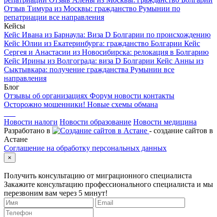
Отзыв Тимура из Москвы: гражданство Румынии по
репатриации
все направления
Кейсы
Кейс Ивана из Барнаула: Виза D Болгарии по происхождению
Кейс Юлии из Екатеринбурга: гражданство Болгарии
Кейс
Сергея и Анастасии из Новосибирска: релокация в Болгарию
Кейс Ирины из Волгограда: виза D Болгарии
Кейс Анны из
Сыктывкара: получение гражданства Румынии
все
направления
Блог
Отзывы об организациях
Форум
новости
контакты
Осторожно мошенники! Новые схемы обмана
Новости налоги
Новости образование
Новости медицина
Разработано в
- создание сайтов в
Астане
Соглашение на обработку персональных данных
×
Получить консультацию от миграционного специалиста
Закажите консультацию профессионального специалиста и мы
перезвоним вам через 5 минут!