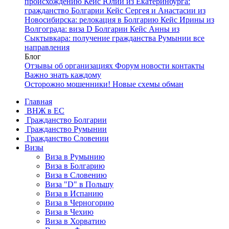
происхождению
Кейс Юлии из Екатеринбурга:
гражданство Болгарии
Кейс Сергея и Анастасии из
Новосибирска: релокация в Болгарию
Кейс Ирины из
Волгограда: виза D Болгарии
Кейс Анны из
Сыктывкара: получение гражданства Румынии
все
направления
Блог
Отзывы об организациях
Форум
новости
контакты
Важно знать каждому
Осторожно мошенники! Новые схемы обман
Главная
ВНЖ в ЕС
Гражданство Болгарии
Гражданство Румынии
Гражданство Словении
Визы
Виза в Румынию
Виза в Болгарию
Виза в Словению
Виза "D" в Польшу
Виза в Испанию
Виза в Черногорию
Виза в Чехию
Виза в Хорватию