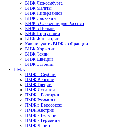
ВНЖ Люксембурга
ВНЖ Мальты
ВНЖ Нидерландов
ВНЖ Словакии
ВНЖ в Словении для Россиян
ВНЖ в Польше
ВНЖ Португалии
ВНЖ Финляндии
Как получить ВНЖ во Франции
ВНЖ Хорватии
ВНЖ Чехии
ВНЖ Швеции
ВНЖ Эстонии
ПМЖ
ПМЖ в Сербии
ПМЖ Венгрии
ПМЖ Греции
ПМЖ Испании
ПМЖ в Болгарии
ПМЖ Румыния
ПМЖ в Евросоюзе
ПМЖ Австрии
ПМЖ в Бельгии
ПМЖ в Германии
ПМЖ Дании