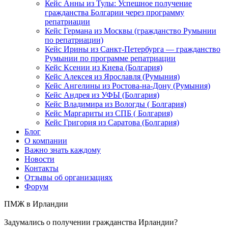
Кейс Анны из Тулы: Успешное получение
гражданства Болгарии через программу
репатриации
Кейс Германа из Москвы (гражданство Румынии
по репатриации)
Кейс Ирины из Санкт-Петербурга — гражданство
Румынии по программе репатриации
Кейс Ксении из Киева (Болгария)
Кейс Алексея из Ярославля (Румыния)
Кейс Ангелины из Ростова-на-Дону (Румыния)
Кейс Андрея из УФЫ (Болгария)
Кейс Владимира из Вологды ( Болгария)
Кейс Маргариты из СПБ ( Болгария)
Кейс Григория из Саратова (Болгария)
Блог
О компании
Важно знать каждому
Новости
Контакты
Отзывы об организациях
Форум
ПМЖ в Ирландии
Задумались о получении гражданства Ирландии?