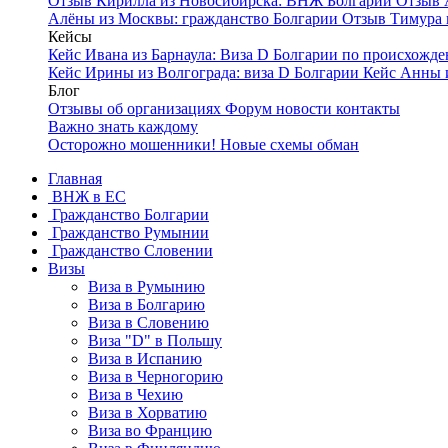
Отзыв Кирилла из Новосибирска: ВНЖ Болгарии
Отзыв 
Алёны из Москвы: гражданство Болгарии
Отзыв Тимура 
Кейсы
Кейс Ивана из Барнаула: Виза D Болгарии по происхож
Кейс Ирины из Волгограда: виза D Болгарии
Кейс Анны 
Блог
Отзывы об организациях
Форум
новости
контакты
Важно знать каждому
Осторожно мошенники! Новые схемы обман
Главная
ВНЖ в ЕС
Гражданство Болгарии
Гражданство Румынии
Гражданство Словении
Визы
Виза в Румынию
Виза в Болгарию
Виза в Словению
Виза "D" в Польшу
Виза в Испанию
Виза в Черногорию
Виза в Чехию
Виза в Хорватию
Виза во Францию