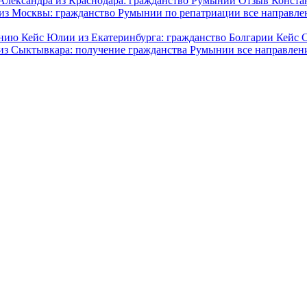
Александра из Краснодара: гражданство Румынии
Отзыв Конста
из Москвы: гражданство Румынии по репатриации
все направле
дению
Кейс Юлии из Екатеринбурга: гражданство Болгарии
Кейс 
из Сыктывкара: получение гражданства Румынии
все направлен