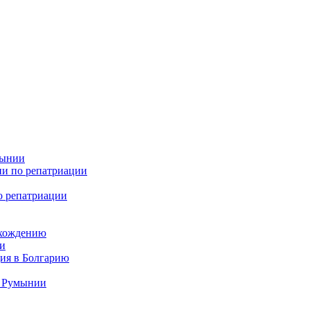
мынии
ии по репатриации
о репатриации
схождению
ии
ция в Болгарию
а Румынии