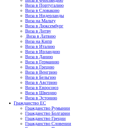
Виза в Финляндию
Виза в Португалию
Виза в Словакию
Виза в Нидерланды
Виза на Мальту
Виза в Люксембург
Виза в Литву
Виза в Латвию
Виза на Кипр
Виза в Италию
Виза в Ирландию
Виза в Данию
Виза в Германию
Виза в Грецию
Виза в Венгрию
Виза в Бельгию
Виза в Австрию
Виза в Евросоюз
Виза в Швецию
Виза в Эстонию
Гражданство ЕС
Гражданство Румынии
Гражданство Болгарии
Гражданство Греции
Гражданство Словении