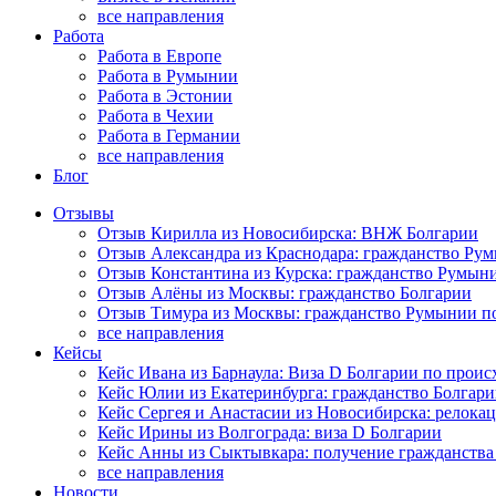
все направления
Работа
Работа в Европе
Работа в Румынии
Работа в Эстонии
Работа в Чехии
Работа в Германии
все направления
Блог
Отзывы
Отзыв Кирилла из Новосибирска: ВНЖ Болгарии
Отзыв Александра из Краснодара: гражданство Ру
Отзыв Константина из Курска: гражданство Румын
Отзыв Алёны из Москвы: гражданство Болгарии
Отзыв Тимура из Москвы: гражданство Румынии п
все направления
Кейсы
Кейс Ивана из Барнаула: Виза D Болгарии по прои
Кейс Юлии из Екатеринбурга: гражданство Болгар
Кейс Сергея и Анастасии из Новосибирска: релока
Кейс Ирины из Волгограда: виза D Болгарии
Кейс Анны из Сыктывкара: получение гражданств
все направления
Новости