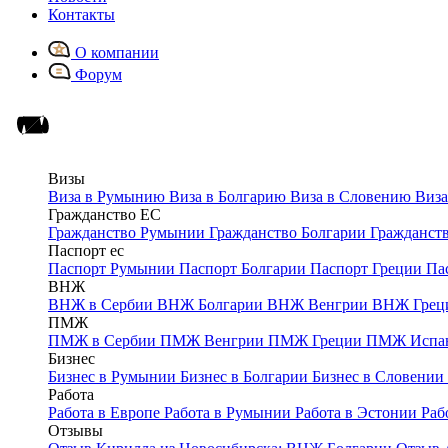
Контакты
О компании
Форум
Визы
Виза в Румынию
Виза в Болгарию
Виза в Словению
Виза
Гражданство ЕС
Гражданство Румынии
Гражданство Болгарии
Гражданст
Паспорт ес
Паспорт Румынии
Паспорт Болгарии
Паспорт Греции
Па
ВНЖ
ВНЖ в Сербии
ВНЖ Болгарии
ВНЖ Венгрии
ВНЖ Грец
ПМЖ
ПМЖ в Сербии
ПМЖ Венгрии
ПМЖ Греции
ПМЖ Испа
Бизнес
Бизнес в Румынии
Бизнес в Болгарии
Бизнес в Словении
Работа
Работа в Европе
Работа в Румынии
Работа в Эстонии
Раб
Отзывы