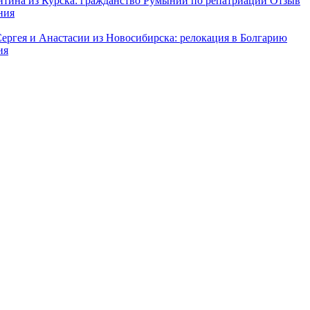
нтина из Курска: гражданство Румынии по репатриации
Отзыв
ния
Сергея и Анастасии из Новосибирска: релокация в Болгарию
ия