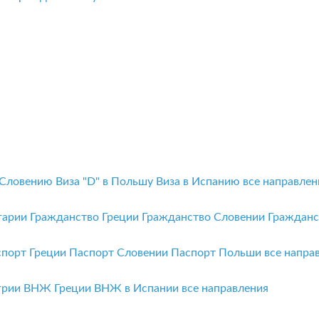
 Словению
Виза "D" в Польшу
Виза в Испанию
все направлен
гарии
Гражданство Греции
Гражданство Словении
Граждан
спорт Греции
Паспорт Словении
Паспорт Польши
все напра
грии
ВНЖ Греции
ВНЖ в Испании
все направления