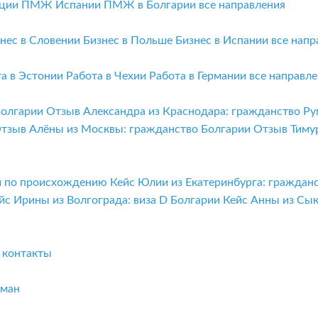
ции
ПМЖ Испании
ПМЖ в Болгарии
все направления
нес в Словении
Бизнес в Польше
Бизнес в Испании
все напр
та в Эстонии
Работа в Чехии
Работа в Германии
все направл
Болгарии
Отзыв Александра из Краснодара: гражданство Р
тзыв Алёны из Москвы: гражданство Болгарии
Отзыв Тиму
ии по происхождению
Кейс Юлии из Екатеринбурга: граждан
йс Ирины из Волгограда: виза D Болгарии
Кейс Анны из Сы
и
контакты
бман