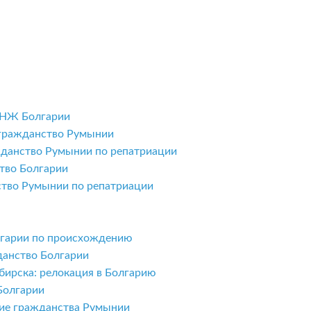
ВНЖ Болгарии
 гражданство Румынии
жданство Румынии по репатриации
тво Болгарии
ство Румынии по репатриации
олгарии по происхождению
данство Болгарии
бирска: релокация в Болгарию
Болгарии
ние гражданства Румынии