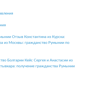
авления
ения
умынии
Отзыв Константина из Курска:
ра из Москвы: гражданство Румынии по
ство Болгарии
Кейс Сергея и Анастасии из
ктывкара: получение гражданства Румынии