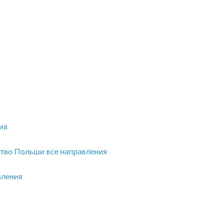
ия
ство Польши
все направления
вления