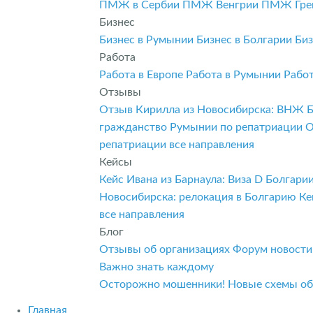
ПМЖ в Сербии
ПМЖ Венгрии
ПМЖ Гре
Бизнес
Бизнес в Румынии
Бизнес в Болгарии
Биз
Работа
Работа в Европе
Работа в Румынии
Рабо
Отзывы
Отзыв Кирилла из Новосибирска: ВНЖ 
гражданство Румынии по репатриации
О
репатриации
все направления
Кейсы
Кейс Ивана из Барнаула: Виза D Болгар
Новосибирска: релокация в Болгарию
Ке
все направления
Блог
Отзывы об организациях
Форум
новост
Важно знать каждому
Осторожно мошенники! Новые схемы о
Главная