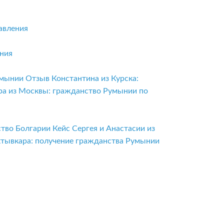
авления
ения
умынии
Отзыв Константина из Курска:
ра из Москвы: гражданство Румынии по
ство Болгарии
Кейс Сергея и Анастасии из
ктывкара: получение гражданства Румынии