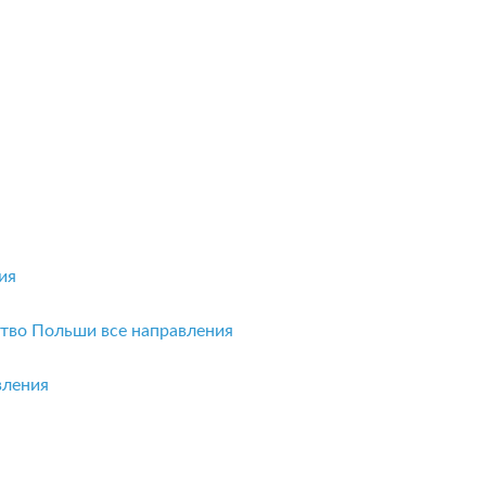
ия
ство Польши
все направления
вления