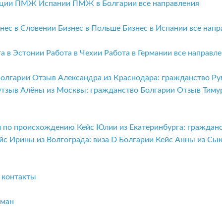
ции
ПМЖ Испании
ПМЖ в Болгарии
все направления
нес в Словении
Бизнес в Польше
Бизнес в Испании
все напр
та в Эстонии
Работа в Чехии
Работа в Германии
все направл
Болгарии
Отзыв Александра из Краснодара: гражданство Р
тзыв Алёны из Москвы: гражданство Болгарии
Отзыв Тиму
ии по происхождению
Кейс Юлии из Екатеринбурга: граждан
йс Ирины из Волгограда: виза D Болгарии
Кейс Анны из Сы
и
контакты
бман