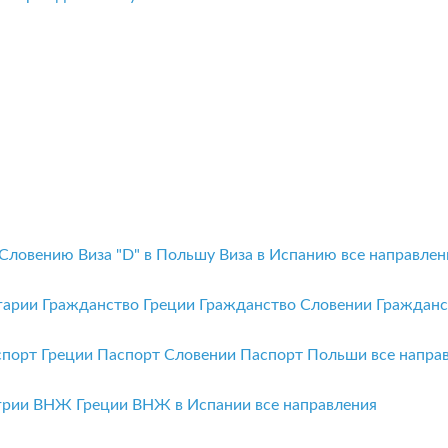
 Словению
Виза "D" в Польшу
Виза в Испанию
все направлен
гарии
Гражданство Греции
Гражданство Словении
Граждан
спорт Греции
Паспорт Словении
Паспорт Польши
все напра
грии
ВНЖ Греции
ВНЖ в Испании
все направления