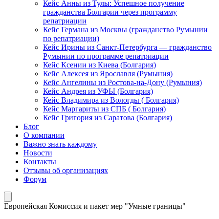
Кейс Анны из Тулы: Успешное получение
гражданства Болгарии через программу
репатриации
Кейс Германа из Москвы (гражданство Румынии
по репатриации)
Кейс Ирины из Санкт-Петербурга — гражданство
Румынии по программе репатриации
Кейс Ксении из Киева (Болгария)
Кейс Алексея из Ярославля (Румыния)
Кейс Ангелины из Ростова-на-Дону (Румыния)
Кейс Андрея из УФЫ (Болгария)
Кейс Владимира из Вологды ( Болгария)
Кейс Маргариты из СПБ ( Болгария)
Кейс Григория из Саратова (Болгария)
Блог
О компании
Важно знать каждому
Новости
Контакты
Отзывы об организациях
Форум
Европейская Комиссия и пакет мер "Умные границы"