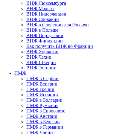
ВНЖ Люксембурга
ВНЖ Мальты
ВНЖ Нидерландов
ВНЖ Словакии
ВНЖ в Словении для Россиян
ВНЖ в Польше
ВНЖ Португалии
ВНЖ Финляндии
Как получить ВНЖ во Франции
ВНЖ Хорватии
ВНЖ Чехии
ВНЖ Швеции
ВНЖ Эстонии
ПМЖ
ПМЖ в Сербии
ПМЖ Венгрии
ПМЖ Греции
ПМЖ Испании
ПМЖ в Болгарии
ПМЖ Румыния
ПМЖ в Евросоюзе
ПМЖ Австрии
ПМЖ в Бельгии
ПМЖ в Германии
ПМЖ Дании