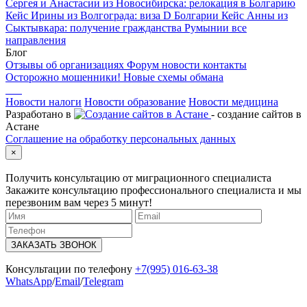
Сергея и Анастасии из Новосибирска: релокация в Болгарию
Кейс Ирины из Волгограда: виза D Болгарии
Кейс Анны из
Сыктывкара: получение гражданства Румынии
все
направления
Блог
Отзывы об организациях
Форум
новости
контакты
Осторожно мошенники! Новые схемы обмана
Новости налоги
Новости образование
Новости медицина
Разработано в
- создание сайтов в
Астане
Соглашение на обработку персональных данных
×
Получить консультацию от миграционного специалиста
Закажите консультацию профессионального специалиста и мы
перезвоним вам через 5 минут!
ЗАКАЗАТЬ ЗВОНОК
Консультации по телефону
+7(995) 016-63-38
WhatsApp
/
Email
/
Telegram