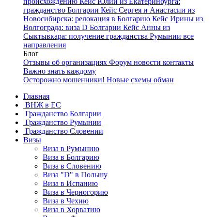
происхождению
Кейс Юлии из Екатеринбурга:
гражданство Болгарии
Кейс Сергея и Анастасии из
Новосибирска: релокация в Болгарию
Кейс Ирины из
Волгограда: виза D Болгарии
Кейс Анны из
Сыктывкара: получение гражданства Румынии
все
направления
Блог
Отзывы об организациях
Форум
новости
контакты
Важно знать каждому
Осторожно мошенники! Новые схемы обман
Главная
ВНЖ в ЕС
Гражданство Болгарии
Гражданство Румынии
Гражданство Словении
Визы
Виза в Румынию
Виза в Болгарию
Виза в Словению
Виза "D" в Польшу
Виза в Испанию
Виза в Черногорию
Виза в Чехию
Виза в Хорватию