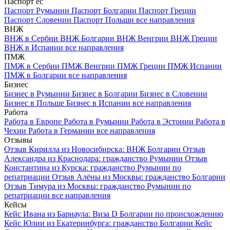
Паспорт ес
Паспорт Румынии
Паспорт Болгарии
Паспорт Греции
Паспорт Словении
Паспорт Польши
все направления
ВНЖ
ВНЖ в Сербии
ВНЖ Болгарии
ВНЖ Венгрии
ВНЖ Греции
ВНЖ в Испании
все направления
ПМЖ
ПМЖ в Сербии
ПМЖ Венгрии
ПМЖ Греции
ПМЖ Испании
ПМЖ в Болгарии
все направления
Бизнес
Бизнес в Румынии
Бизнес в Болгарии
Бизнес в Словении
Бизнес в Польше
Бизнес в Испании
все направления
Работа
Работа в Европе
Работа в Румынии
Работа в Эстонии
Работа в
Чехии
Работа в Германии
все направления
Отзывы
Отзыв Кирилла из Новосибирска: ВНЖ Болгарии
Отзыв
Александра из Краснодара: гражданство Румынии
Отзыв
Константина из Курска: гражданство Румынии по
репатриации
Отзыв Алёны из Москвы: гражданство Болгарии
Отзыв Тимура из Москвы: гражданство Румынии по
репатриации
все направления
Кейсы
Кейс Ивана из Барнаула: Виза D Болгарии по происхождению
Кейс Юлии из Екатеринбурга: гражданство Болгарии
Кейс