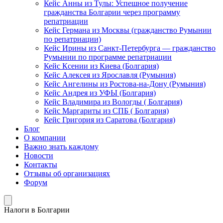
Кейс Анны из Тулы: Успешное получение
гражданства Болгарии через программу
репатриации
Кейс Германа из Москвы (гражданство Румынии
по репатриации)
Кейс Ирины из Санкт-Петербурга — гражданство
Румынии по программе репатриации
Кейс Ксении из Киева (Болгария)
Кейс Алексея из Ярославля (Румыния)
Кейс Ангелины из Ростова-на-Дону (Румыния)
Кейс Андрея из УФЫ (Болгария)
Кейс Владимира из Вологды ( Болгария)
Кейс Маргариты из СПБ ( Болгария)
Кейс Григория из Саратова (Болгария)
Блог
О компании
Важно знать каждому
Новости
Контакты
Отзывы об организациях
Форум
Налоги в Болгарии