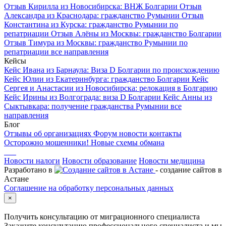
Отзыв Кирилла из Новосибирска: ВНЖ Болгарии
Отзыв
Александра из Краснодара: гражданство Румынии
Отзыв
Константина из Курска: гражданство Румынии по
репатриации
Отзыв Алёны из Москвы: гражданство Болгарии
Отзыв Тимура из Москвы: гражданство Румынии по
репатриации
все направления
Кейсы
Кейс Ивана из Барнаула: Виза D Болгарии по происхождению
Кейс Юлии из Екатеринбурга: гражданство Болгарии
Кейс
Сергея и Анастасии из Новосибирска: релокация в Болгарию
Кейс Ирины из Волгограда: виза D Болгарии
Кейс Анны из
Сыктывкара: получение гражданства Румынии
все
направления
Блог
Отзывы об организациях
Форум
новости
контакты
Осторожно мошенники! Новые схемы обмана
Новости налоги
Новости образование
Новости медицина
Разработано в
- создание сайтов в
Астане
Соглашение на обработку персональных данных
×
Получить консультацию от миграционного специалиста
Закажите консультацию профессионального специалиста и мы