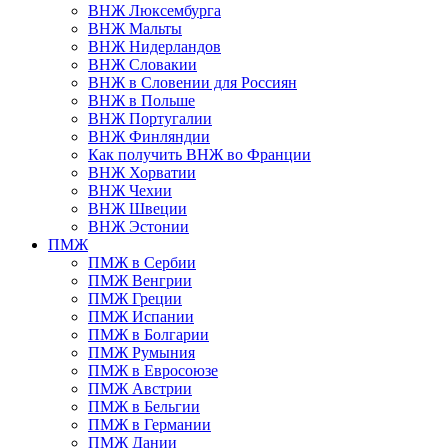
ВНЖ Люксембурга
ВНЖ Мальты
ВНЖ Нидерландов
ВНЖ Словакии
ВНЖ в Словении для Россиян
ВНЖ в Польше
ВНЖ Португалии
ВНЖ Финляндии
Как получить ВНЖ во Франции
ВНЖ Хорватии
ВНЖ Чехии
ВНЖ Швеции
ВНЖ Эстонии
ПМЖ
ПМЖ в Сербии
ПМЖ Венгрии
ПМЖ Греции
ПМЖ Испании
ПМЖ в Болгарии
ПМЖ Румыния
ПМЖ в Евросоюзе
ПМЖ Австрии
ПМЖ в Бельгии
ПМЖ в Германии
ПМЖ Дании