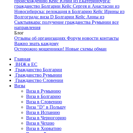
происхождению
Кейс Юлии из Екатеринбурга:
гражданство Болгарии
Кейс Сергея и Анастасии из
Новосибирска: релокация в Болгарию
Кейс Ирины из
Волгограда: виза D Болгарии
Кейс Анны из
Сыктывкара: получение гражданства Румынии
все
направления
Блог
Отзывы об организациях
Форум
новости
контакты
Важно знать каждому
Осторожно мошенники! Новые схемы обман
Главная
ВНЖ в ЕС
Гражданство Болгарии
Гражданство Румынии
Гражданство Словении
Визы
Виза в Румынию
Виза в Болгарию
Виза в Словению
Виза "D" в Польшу
Виза в Испанию
Виза в Черногорию
Виза в Чехию
Виза в Хорватию