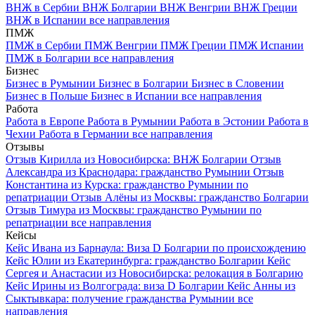
ВНЖ в Сербии
ВНЖ Болгарии
ВНЖ Венгрии
ВНЖ Греции
ВНЖ в Испании
все направления
ПМЖ
ПМЖ в Сербии
ПМЖ Венгрии
ПМЖ Греции
ПМЖ Испании
ПМЖ в Болгарии
все направления
Бизнес
Бизнес в Румынии
Бизнес в Болгарии
Бизнес в Словении
Бизнес в Польше
Бизнес в Испании
все направления
Работа
Работа в Европе
Работа в Румынии
Работа в Эстонии
Работа в
Чехии
Работа в Германии
все направления
Отзывы
Отзыв Кирилла из Новосибирска: ВНЖ Болгарии
Отзыв
Александра из Краснодара: гражданство Румынии
Отзыв
Константина из Курска: гражданство Румынии по
репатриации
Отзыв Алёны из Москвы: гражданство Болгарии
Отзыв Тимура из Москвы: гражданство Румынии по
репатриации
все направления
Кейсы
Кейс Ивана из Барнаула: Виза D Болгарии по происхождению
Кейс Юлии из Екатеринбурга: гражданство Болгарии
Кейс
Сергея и Анастасии из Новосибирска: релокация в Болгарию
Кейс Ирины из Волгограда: виза D Болгарии
Кейс Анны из
Сыктывкара: получение гражданства Румынии
все
направления