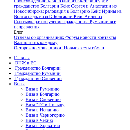
происхождению
Кейс Юлии из Екатеринбурга:
гражданство Болгарии
Кейс Сергея и Анастасии из
Новосибирска: релокация в Болгарию
Кейс Ирины из
Волгограда: виза D Болгарии
Кейс Анны из
Сыктывкара: получение гражданства Румынии
все
направления
Блог
Отзывы об организациях
Форум
новости
контакты
Важно знать каждому
Осторожно мошенники! Новые схемы обман
Главная
ВНЖ в ЕС
Гражданство Болгарии
Гражданство Румынии
Гражданство Словении
Визы
Виза в Румынию
Виза в Болгарию
Виза в Словению
Виза "D" в Польшу
Виза в Испанию
Виза в Черногорию
Виза в Чехию
Виза в Хорватию