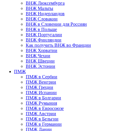
ВНЖ Люксембурга
ВНЖ Мальты
ВНЖ Нидерландов
ВНЖ Словакии
ВНЖ в Словении для Россиян
ВНЖ в Польше
ВНЖ Португалии
ВНЖ Финляндии
Как получить ВНЖ во Франции
ВНЖ Хорватии
ВНЖ Чехии
ВНЖ Швеции
ВНЖ Эстонии
ПМЖ
ПМЖ в Сербии
ПМЖ Венгрии
ПМЖ Греции
ПМЖ Испании
ПМЖ в Болгарии
ПМЖ Румыния
ПМЖ в Евросоюзе
ПМЖ Австрии
ПМЖ в Бельгии
ПМЖ в Германии
ПМЖ Дании