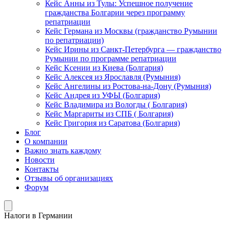
Кейс Анны из Тулы: Успешное получение
гражданства Болгарии через программу
репатриации
Кейс Германа из Москвы (гражданство Румынии
по репатриации)
Кейс Ирины из Санкт-Петербурга — гражданство
Румынии по программе репатриации
Кейс Ксении из Киева (Болгария)
Кейс Алексея из Ярославля (Румыния)
Кейс Ангелины из Ростова-на-Дону (Румыния)
Кейс Андрея из УФЫ (Болгария)
Кейс Владимира из Вологды ( Болгария)
Кейс Маргариты из СПБ ( Болгария)
Кейс Григория из Саратова (Болгария)
Блог
О компании
Важно знать каждому
Новости
Контакты
Отзывы об организациях
Форум
Налоги в Германии