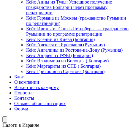
Кейс Анны из Тулы: Успешное получение
гражданства Болгарии через программу
репатриации
Кейс Германа из Москвы (гражданство Румынии
по репатриации)
Кейс Ирины из Санкт-Петербурга — гражданство
Румынии по программе репатриации
Кейс Ксении из Киева (Болгария)
Кейс Алексея из Ярославля (Румыния)
Кейс Ангелины из Ростова-на-Дону (Румыния)
Кейс Андрея из УФЫ (Болгария)
Кейс Владимира из Вологды ( Болгария)
Кейс Маргариты из СПБ ( Болгария)
Кейс Григория из Саратова (Болгария)
Блог
О компании
Важно знать каждому
Новости
Контакты
Отзывы об организациях
Форум
Налоги в Израиле