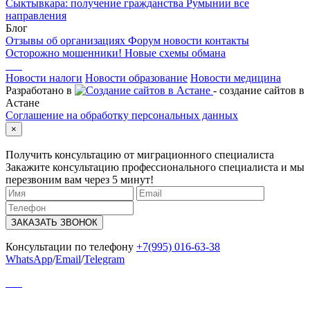
Сыктывкара: получение гражданства Румынии
все
направления
Блог
Отзывы об организациях
Форум
новости
контакты
Осторожно мошенники! Новые схемы обмана
Новости налоги
Новости образование
Новости медицина
Разработано в
- создание сайтов в
Астане
Соглашение на обработку персональных данных
×
Получить консультацию от миграционного специалиста
Закажите консультацию профессионального специалиста и мы
перезвоним вам через 5 минут!
ЗАКАЗАТЬ ЗВОНОК
Консультации по телефону
+7(995) 016-63-38
WhatsApp
/
Email
/
Telegram