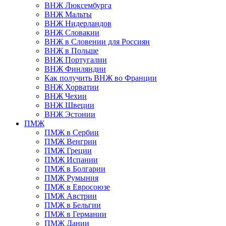
ВНЖ Люксембурга
ВНЖ Мальты
ВНЖ Нидерландов
ВНЖ Словакии
ВНЖ в Словении для Россиян
ВНЖ в Польше
ВНЖ Португалии
ВНЖ Финляндии
Как получить ВНЖ во Франции
ВНЖ Хорватии
ВНЖ Чехии
ВНЖ Швеции
ВНЖ Эстонии
ПМЖ
ПМЖ в Сербии
ПМЖ Венгрии
ПМЖ Греции
ПМЖ Испании
ПМЖ в Болгарии
ПМЖ Румыния
ПМЖ в Евросоюзе
ПМЖ Австрии
ПМЖ в Бельгии
ПМЖ в Германии
ПМЖ Дании