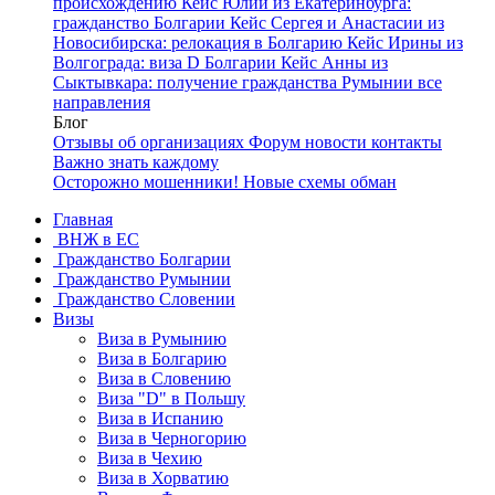
происхождению
Кейс Юлии из Екатеринбурга:
гражданство Болгарии
Кейс Сергея и Анастасии из
Новосибирска: релокация в Болгарию
Кейс Ирины из
Волгограда: виза D Болгарии
Кейс Анны из
Сыктывкара: получение гражданства Румынии
все
направления
Блог
Отзывы об организациях
Форум
новости
контакты
Важно знать каждому
Осторожно мошенники! Новые схемы обман
Главная
ВНЖ в ЕС
Гражданство Болгарии
Гражданство Румынии
Гражданство Словении
Визы
Виза в Румынию
Виза в Болгарию
Виза в Словению
Виза "D" в Польшу
Виза в Испанию
Виза в Черногорию
Виза в Чехию
Виза в Хорватию