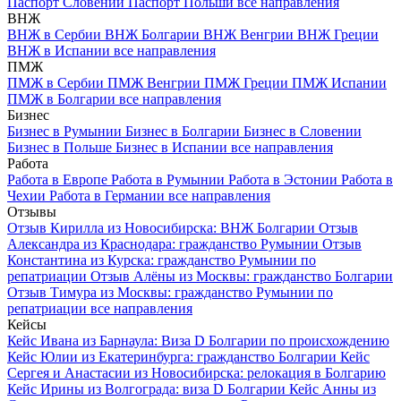
Паспорт Словении
Паспорт Польши
все направления
ВНЖ
ВНЖ в Сербии
ВНЖ Болгарии
ВНЖ Венгрии
ВНЖ Греции
ВНЖ в Испании
все направления
ПМЖ
ПМЖ в Сербии
ПМЖ Венгрии
ПМЖ Греции
ПМЖ Испании
ПМЖ в Болгарии
все направления
Бизнес
Бизнес в Румынии
Бизнес в Болгарии
Бизнес в Словении
Бизнес в Польше
Бизнес в Испании
все направления
Работа
Работа в Европе
Работа в Румынии
Работа в Эстонии
Работа в
Чехии
Работа в Германии
все направления
Отзывы
Отзыв Кирилла из Новосибирска: ВНЖ Болгарии
Отзыв
Александра из Краснодара: гражданство Румынии
Отзыв
Константина из Курска: гражданство Румынии по
репатриации
Отзыв Алёны из Москвы: гражданство Болгарии
Отзыв Тимура из Москвы: гражданство Румынии по
репатриации
все направления
Кейсы
Кейс Ивана из Барнаула: Виза D Болгарии по происхождению
Кейс Юлии из Екатеринбурга: гражданство Болгарии
Кейс
Сергея и Анастасии из Новосибирска: релокация в Болгарию
Кейс Ирины из Волгограда: виза D Болгарии
Кейс Анны из