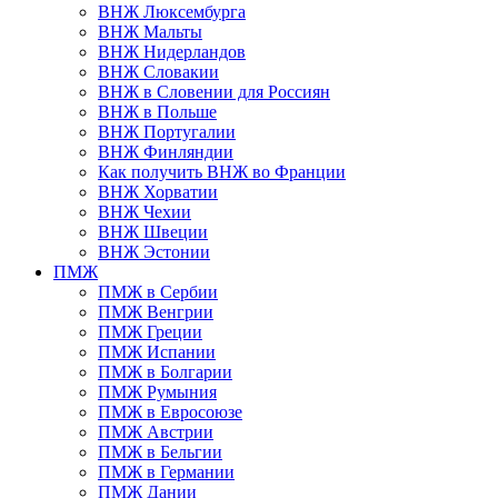
ВНЖ Люксембурга
ВНЖ Мальты
ВНЖ Нидерландов
ВНЖ Словакии
ВНЖ в Словении для Россиян
ВНЖ в Польше
ВНЖ Португалии
ВНЖ Финляндии
Как получить ВНЖ во Франции
ВНЖ Хорватии
ВНЖ Чехии
ВНЖ Швеции
ВНЖ Эстонии
ПМЖ
ПМЖ в Сербии
ПМЖ Венгрии
ПМЖ Греции
ПМЖ Испании
ПМЖ в Болгарии
ПМЖ Румыния
ПМЖ в Евросоюзе
ПМЖ Австрии
ПМЖ в Бельгии
ПМЖ в Германии
ПМЖ Дании