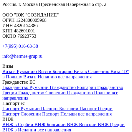
Россия. г. Москва Пресненская Набережная 6 стр. 2
ООО "ЮК "СОЗИДАНИЕ"
ОГРН 1224800005968
ИНН 4826154386
КПП 482601001
ОКПО 76923753
+7(995) 016-63-38
info@hermes-grup.ru
Визы
Виза в Румынию
Виза в Болгарию
Виза в Словению
Виза "D"
в Польшу
Виза в Испанию
все направления
Гражданство ЕС
Гражданство Румынии
Гражданство Болгарии
Гражданство
Греции
Гражданство Словении
Гражданство Польши
все
направления
Паспорт ес
Паспорт Румынии
Паспорт Болгарии
Паспорт Греции
Паспорт Словении
Паспорт Польши
все направления
ВНЖ
ВНЖ в Сербии
ВНЖ Болгарии
ВНЖ Венгрии
ВНЖ Греции
ВНЖ в Испании
все направления