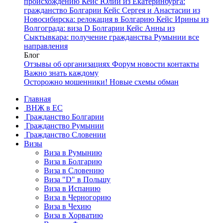
происхождению
Кейс Юлии из Екатеринбурга:
гражданство Болгарии
Кейс Сергея и Анастасии из
Новосибирска: релокация в Болгарию
Кейс Ирины из
Волгограда: виза D Болгарии
Кейс Анны из
Сыктывкара: получение гражданства Румынии
все
направления
Блог
Отзывы об организациях
Форум
новости
контакты
Важно знать каждому
Осторожно мошенники! Новые схемы обман
Главная
ВНЖ в ЕС
Гражданство Болгарии
Гражданство Румынии
Гражданство Словении
Визы
Виза в Румынию
Виза в Болгарию
Виза в Словению
Виза "D" в Польшу
Виза в Испанию
Виза в Черногорию
Виза в Чехию
Виза в Хорватию