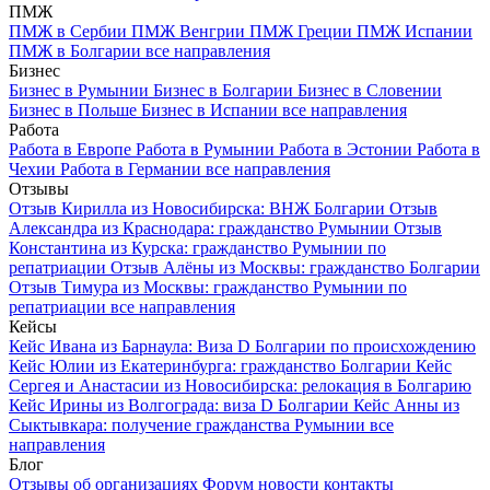
ПМЖ
ПМЖ в Сербии
ПМЖ Венгрии
ПМЖ Греции
ПМЖ Испании
ПМЖ в Болгарии
все направления
Бизнес
Бизнес в Румынии
Бизнес в Болгарии
Бизнес в Словении
Бизнес в Польше
Бизнес в Испании
все направления
Работа
Работа в Европе
Работа в Румынии
Работа в Эстонии
Работа в
Чехии
Работа в Германии
все направления
Отзывы
Отзыв Кирилла из Новосибирска: ВНЖ Болгарии
Отзыв
Александра из Краснодара: гражданство Румынии
Отзыв
Константина из Курска: гражданство Румынии по
репатриации
Отзыв Алёны из Москвы: гражданство Болгарии
Отзыв Тимура из Москвы: гражданство Румынии по
репатриации
все направления
Кейсы
Кейс Ивана из Барнаула: Виза D Болгарии по происхождению
Кейс Юлии из Екатеринбурга: гражданство Болгарии
Кейс
Сергея и Анастасии из Новосибирска: релокация в Болгарию
Кейс Ирины из Волгограда: виза D Болгарии
Кейс Анны из
Сыктывкара: получение гражданства Румынии
все
направления
Блог
Отзывы об организациях
Форум
новости
контакты