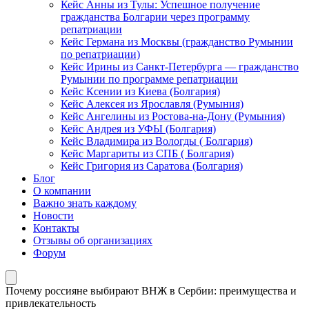
Кейс Анны из Тулы: Успешное получение
гражданства Болгарии через программу
репатриации
Кейс Германа из Москвы (гражданство Румынии
по репатриации)
Кейс Ирины из Санкт-Петербурга — гражданство
Румынии по программе репатриации
Кейс Ксении из Киева (Болгария)
Кейс Алексея из Ярославля (Румыния)
Кейс Ангелины из Ростова-на-Дону (Румыния)
Кейс Андрея из УФЫ (Болгария)
Кейс Владимира из Вологды ( Болгария)
Кейс Маргариты из СПБ ( Болгария)
Кейс Григория из Саратова (Болгария)
Блог
О компании
Важно знать каждому
Новости
Контакты
Отзывы об организациях
Форум
Почему россияне выбирают ВНЖ в Сербии: преимущества и
привлекательность