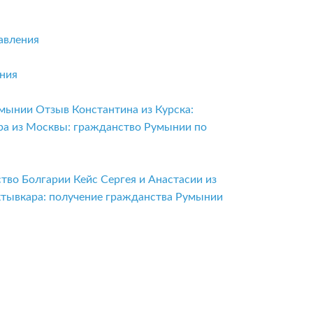
авления
ения
умынии
Отзыв Константина из Курска:
ра из Москвы: гражданство Румынии по
ство Болгарии
Кейс Сергея и Анастасии из
ктывкара: получение гражданства Румынии