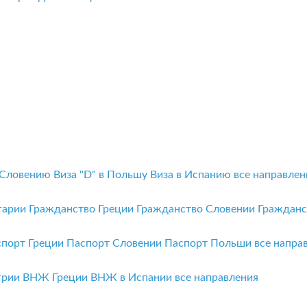
 Словению
Виза "D" в Польшу
Виза в Испанию
все направлен
гарии
Гражданство Греции
Гражданство Словении
Граждан
спорт Греции
Паспорт Словении
Паспорт Польши
все напра
грии
ВНЖ Греции
ВНЖ в Испании
все направления