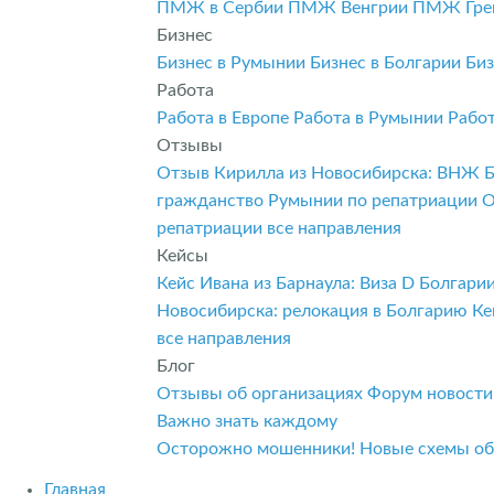
ПМЖ в Сербии
ПМЖ Венгрии
ПМЖ Гре
Бизнес
Бизнес в Румынии
Бизнес в Болгарии
Биз
Работа
Работа в Европе
Работа в Румынии
Рабо
Отзывы
Отзыв Кирилла из Новосибирска: ВНЖ 
гражданство Румынии по репатриации
О
репатриации
все направления
Кейсы
Кейс Ивана из Барнаула: Виза D Болгар
Новосибирска: релокация в Болгарию
Ке
все направления
Блог
Отзывы об организациях
Форум
новост
Важно знать каждому
Осторожно мошенники! Новые схемы о
Главная