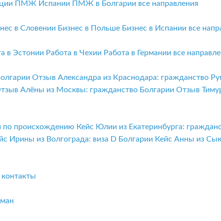
ции
ПМЖ Испании
ПМЖ в Болгарии
все направления
нес в Словении
Бизнес в Польше
Бизнес в Испании
все напр
та в Эстонии
Работа в Чехии
Работа в Германии
все направл
Болгарии
Отзыв Александра из Краснодара: гражданство Р
тзыв Алёны из Москвы: гражданство Болгарии
Отзыв Тиму
ии по происхождению
Кейс Юлии из Екатеринбурга: граждан
йс Ирины из Волгограда: виза D Болгарии
Кейс Анны из Сы
и
контакты
бман