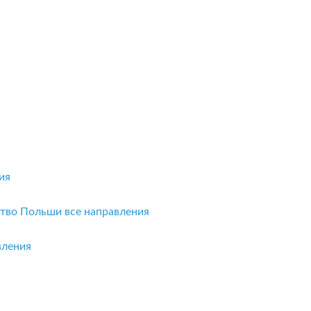
ия
ство Польши
все направления
вления