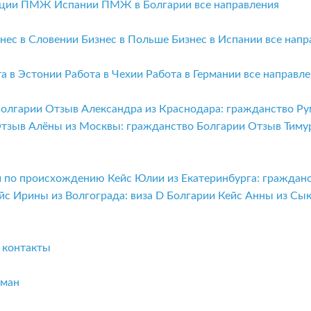
ции
ПМЖ Испании
ПМЖ в Болгарии
все направления
нес в Словении
Бизнес в Польше
Бизнес в Испании
все напр
та в Эстонии
Работа в Чехии
Работа в Германии
все направл
Болгарии
Отзыв Александра из Краснодара: гражданство Р
тзыв Алёны из Москвы: гражданство Болгарии
Отзыв Тиму
ии по происхождению
Кейс Юлии из Екатеринбурга: граждан
йс Ирины из Волгограда: виза D Болгарии
Кейс Анны из Сы
и
контакты
бман