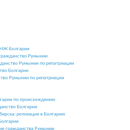
ВНЖ Болгарии
 гражданство Румынии
жданство Румынии по репатриации
тво Болгарии
ство Румынии по репатриации
олгарии по происхождению
данство Болгарии
бирска: релокация в Болгарию
Болгарии
ние гражданства Румынии