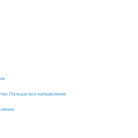
ия
ство Польши
все направления
вления