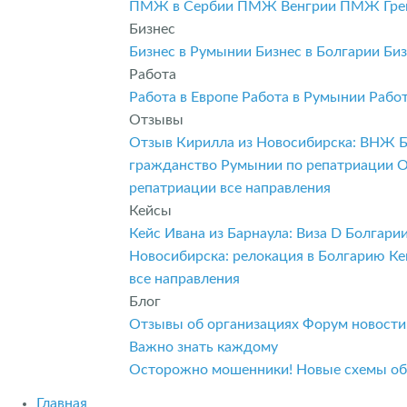
ПМЖ в Сербии
ПМЖ Венгрии
ПМЖ Гре
Бизнес
Бизнес в Румынии
Бизнес в Болгарии
Биз
Работа
Работа в Европе
Работа в Румынии
Рабо
Отзывы
Отзыв Кирилла из Новосибирска: ВНЖ 
гражданство Румынии по репатриации
О
репатриации
все направления
Кейсы
Кейс Ивана из Барнаула: Виза D Болгар
Новосибирска: релокация в Болгарию
Ке
все направления
Блог
Отзывы об организациях
Форум
новост
Важно знать каждому
Осторожно мошенники! Новые схемы о
Главная