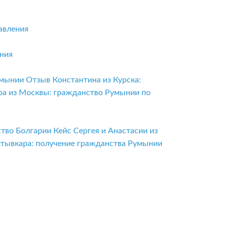
авления
ения
умынии
Отзыв Константина из Курска:
ра из Москвы: гражданство Румынии по
ство Болгарии
Кейс Сергея и Анастасии из
ктывкара: получение гражданства Румынии