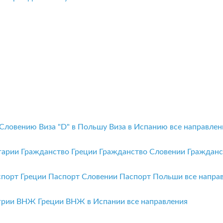
 Словению
Виза "D" в Польшу
Виза в Испанию
все направлен
гарии
Гражданство Греции
Гражданство Словении
Граждан
спорт Греции
Паспорт Словении
Паспорт Польши
все напра
грии
ВНЖ Греции
ВНЖ в Испании
все направления