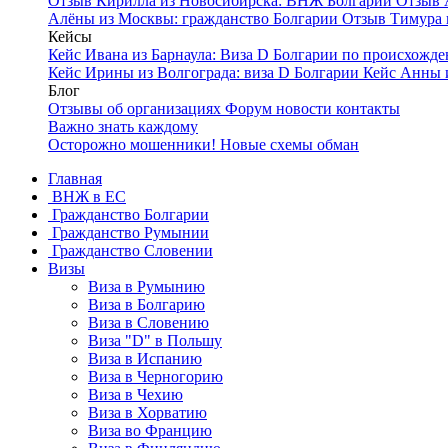
Отзыв Кирилла из Новосибирска: ВНЖ Болгарии
Отзыв 
Алёны из Москвы: гражданство Болгарии
Отзыв Тимура 
Кейсы
Кейс Ивана из Барнаула: Виза D Болгарии по происхож
Кейс Ирины из Волгограда: виза D Болгарии
Кейс Анны 
Блог
Отзывы об организациях
Форум
новости
контакты
Важно знать каждому
Осторожно мошенники! Новые схемы обман
Главная
ВНЖ в ЕС
Гражданство Болгарии
Гражданство Румынии
Гражданство Словении
Визы
Виза в Румынию
Виза в Болгарию
Виза в Словению
Виза "D" в Польшу
Виза в Испанию
Виза в Черногорию
Виза в Чехию
Виза в Хорватию
Виза во Францию