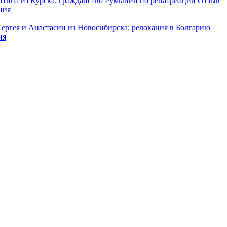
нтина из Курска: гражданство Румынии по репатриации
Отзыв
ния
Сергея и Анастасии из Новосибирска: релокация в Болгарию
ия