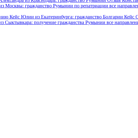
Александра из Краснодара: гражданство Румынии
Отзыв Конста
из Москвы: гражданство Румынии по репатриации
все направле
дению
Кейс Юлии из Екатеринбурга: гражданство Болгарии
Кейс 
из Сыктывкара: получение гражданства Румынии
все направлен