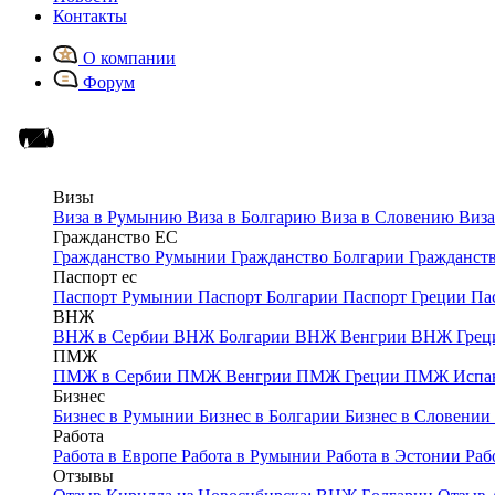
Контакты
О компании
Форум
Визы
Виза в Румынию
Виза в Болгарию
Виза в Словению
Виза
Гражданство ЕС
Гражданство Румынии
Гражданство Болгарии
Гражданст
Паспорт ес
Паспорт Румынии
Паспорт Болгарии
Паспорт Греции
Па
ВНЖ
ВНЖ в Сербии
ВНЖ Болгарии
ВНЖ Венгрии
ВНЖ Грец
ПМЖ
ПМЖ в Сербии
ПМЖ Венгрии
ПМЖ Греции
ПМЖ Испа
Бизнес
Бизнес в Румынии
Бизнес в Болгарии
Бизнес в Словении
Работа
Работа в Европе
Работа в Румынии
Работа в Эстонии
Раб
Отзывы