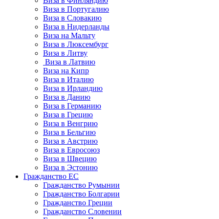
Виза в Финляндию
Виза в Португалию
Виза в Словакию
Виза в Нидерланды
Виза на Мальту
Виза в Люксембург
Виза в Литву
Виза в Латвию
Виза на Кипр
Виза в Италию
Виза в Ирландию
Виза в Данию
Виза в Германию
Виза в Грецию
Виза в Венгрию
Виза в Бельгию
Виза в Австрию
Виза в Евросоюз
Виза в Швецию
Виза в Эстонию
Гражданство ЕС
Гражданство Румынии
Гражданство Болгарии
Гражданство Греции
Гражданство Словении