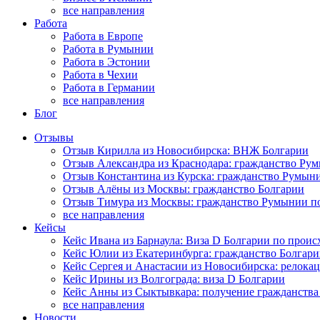
все направления
Работа
Работа в Европе
Работа в Румынии
Работа в Эстонии
Работа в Чехии
Работа в Германии
все направления
Блог
Отзывы
Отзыв Кирилла из Новосибирска: ВНЖ Болгарии
Отзыв Александра из Краснодара: гражданство Ру
Отзыв Константина из Курска: гражданство Румын
Отзыв Алёны из Москвы: гражданство Болгарии
Отзыв Тимура из Москвы: гражданство Румынии п
все направления
Кейсы
Кейс Ивана из Барнаула: Виза D Болгарии по прои
Кейс Юлии из Екатеринбурга: гражданство Болгар
Кейс Сергея и Анастасии из Новосибирска: релока
Кейс Ирины из Волгограда: виза D Болгарии
Кейс Анны из Сыктывкара: получение гражданств
все направления
Новости