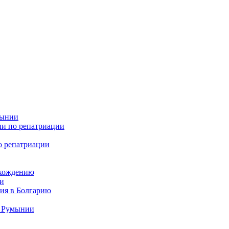
мынии
ии по репатриации
о репатриации
схождению
ии
ция в Болгарию
а Румынии