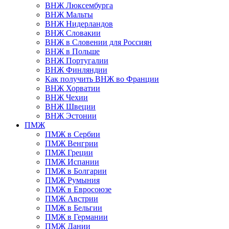
ВНЖ Люксембурга
ВНЖ Мальты
ВНЖ Нидерландов
ВНЖ Словакии
ВНЖ в Словении для Россиян
ВНЖ в Польше
ВНЖ Португалии
ВНЖ Финляндии
Как получить ВНЖ во Франции
ВНЖ Хорватии
ВНЖ Чехии
ВНЖ Швеции
ВНЖ Эстонии
ПМЖ
ПМЖ в Сербии
ПМЖ Венгрии
ПМЖ Греции
ПМЖ Испании
ПМЖ в Болгарии
ПМЖ Румыния
ПМЖ в Евросоюзе
ПМЖ Австрии
ПМЖ в Бельгии
ПМЖ в Германии
ПМЖ Дании