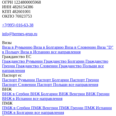
ОГРН 1224800005968
ИНН 4826154386
КПП 482601001
ОКПО 76923753
+7(995) 016-63-38
info@hermes-grup.ru
Визы
Виза в Румынию
Виза в Болгарию
Виза в Словению
Виза "D"
в Польшу
Виза в Испанию
все направления
Гражданство ЕС
Гражданство Румынии
Гражданство Болгарии
Гражданство
Греции
Гражданство Словении
Гражданство Польши
все
направления
Паспорт ес
Паспорт Румынии
Паспорт Болгарии
Паспорт Греции
Паспорт Словении
Паспорт Польши
все направления
ВНЖ
ВНЖ в Сербии
ВНЖ Болгарии
ВНЖ Венгрии
ВНЖ Греции
ВНЖ в Испании
все направления
ПМЖ
ПМЖ в Сербии
ПМЖ Венгрии
ПМЖ Греции
ПМЖ Испании
ПМЖ в Болгарии
все направления