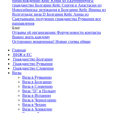
происхождению
Кейс Юлии из Екатеринбурга:
гражданство Болгарии
Кейс Сергея и Анастасии из
Новосибирска: релокация в Болгарию
Кейс Ирины из
Волгограда: виза D Болгарии
Кейс Анны из
Сыктывкара: получение гражданства Румынии
все
направления
Блог
Отзывы об организациях
Форум
новости
контакты
Важно знать каждому
Осторожно мошенники! Новые схемы обман
Главная
ВНЖ в ЕС
Гражданство Болгарии
Гражданство Румынии
Гражданство Словении
Визы
Виза в Румынию
Виза в Болгарию
Виза в Словению
Виза "D" в Польшу
Виза в Испанию
Виза в Черногорию
Виза в Чехию
Виза в Хорватию