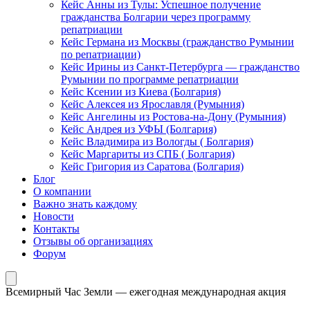
Кейс Анны из Тулы: Успешное получение
гражданства Болгарии через программу
репатриации
Кейс Германа из Москвы (гражданство Румынии
по репатриации)
Кейс Ирины из Санкт-Петербурга — гражданство
Румынии по программе репатриации
Кейс Ксении из Киева (Болгария)
Кейс Алексея из Ярославля (Румыния)
Кейс Ангелины из Ростова-на-Дону (Румыния)
Кейс Андрея из УФЫ (Болгария)
Кейс Владимира из Вологды ( Болгария)
Кейс Маргариты из СПБ ( Болгария)
Кейс Григория из Саратова (Болгария)
Блог
О компании
Важно знать каждому
Новости
Контакты
Отзывы об организациях
Форум
Всемирный Час Земли — ежегодная международная акция