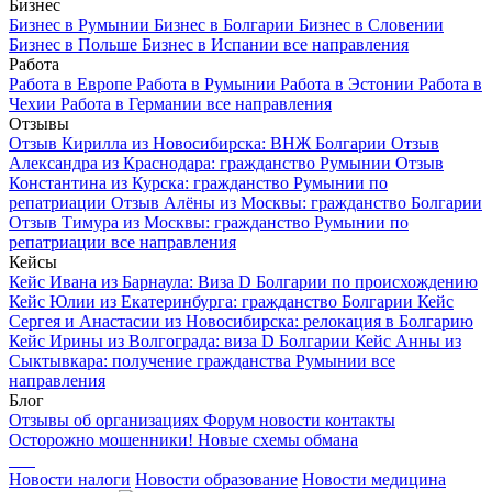
Бизнес
Бизнес в Румынии
Бизнес в Болгарии
Бизнес в Словении
Бизнес в Польше
Бизнес в Испании
все направления
Работа
Работа в Европе
Работа в Румынии
Работа в Эстонии
Работа в
Чехии
Работа в Германии
все направления
Отзывы
Отзыв Кирилла из Новосибирска: ВНЖ Болгарии
Отзыв
Александра из Краснодара: гражданство Румынии
Отзыв
Константина из Курска: гражданство Румынии по
репатриации
Отзыв Алёны из Москвы: гражданство Болгарии
Отзыв Тимура из Москвы: гражданство Румынии по
репатриации
все направления
Кейсы
Кейс Ивана из Барнаула: Виза D Болгарии по происхождению
Кейс Юлии из Екатеринбурга: гражданство Болгарии
Кейс
Сергея и Анастасии из Новосибирска: релокация в Болгарию
Кейс Ирины из Волгограда: виза D Болгарии
Кейс Анны из
Сыктывкара: получение гражданства Румынии
все
направления
Блог
Отзывы об организациях
Форум
новости
контакты
Осторожно мошенники! Новые схемы обмана
Новости налоги
Новости образование
Новости медицина