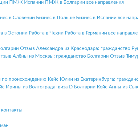
ции
ПМЖ Испании
ПМЖ в Болгарии
все направления
нес в Словении
Бизнес в Польше
Бизнес в Испании
все напр
та в Эстонии
Работа в Чехии
Работа в Германии
все направл
Болгарии
Отзыв Александра из Краснодара: гражданство Р
тзыв Алёны из Москвы: гражданство Болгарии
Отзыв Тиму
ии по происхождению
Кейс Юлии из Екатеринбурга: граждан
йс Ирины из Волгограда: виза D Болгарии
Кейс Анны из Сы
и
контакты
бман