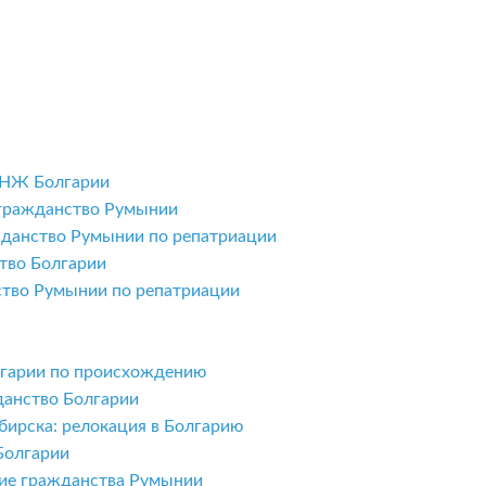
ВНЖ Болгарии
 гражданство Румынии
жданство Румынии по репатриации
тво Болгарии
ство Румынии по репатриации
олгарии по происхождению
данство Болгарии
бирска: релокация в Болгарию
Болгарии
ние гражданства Румынии