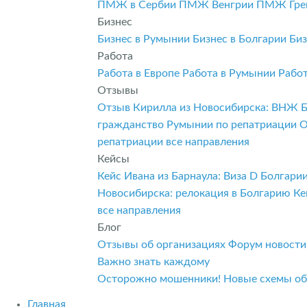
ПМЖ в Сербии
ПМЖ Венгрии
ПМЖ Гре
Бизнес
Бизнес в Румынии
Бизнес в Болгарии
Биз
Работа
Работа в Европе
Работа в Румынии
Рабо
Отзывы
Отзыв Кирилла из Новосибирска: ВНЖ 
гражданство Румынии по репатриации
О
репатриации
все направления
Кейсы
Кейс Ивана из Барнаула: Виза D Болгар
Новосибирска: релокация в Болгарию
Ке
все направления
Блог
Отзывы об организациях
Форум
новост
Важно знать каждому
Осторожно мошенники! Новые схемы о
Главная