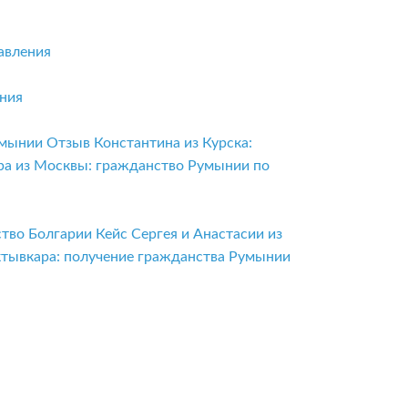
авления
ения
умынии
Отзыв Константина из Курска:
ра из Москвы: гражданство Румынии по
ство Болгарии
Кейс Сергея и Анастасии из
ктывкара: получение гражданства Румынии