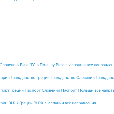
 Словению
Виза "D" в Польшу
Виза в Испанию
все направлен
гарии
Гражданство Греции
Гражданство Словении
Граждан
спорт Греции
Паспорт Словении
Паспорт Польши
все напра
грии
ВНЖ Греции
ВНЖ в Испании
все направления