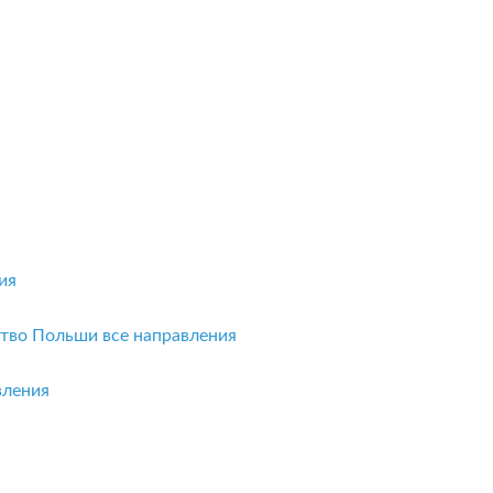
ия
ство Польши
все направления
вления